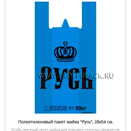
Полиэтиленовый пакет майка "Русь", 28х54 см.
Особо прочный пакет майка для упаковки тяжелых предметов,