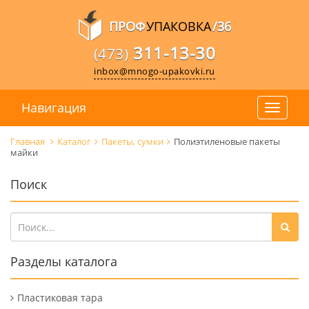
ПРОФ
УПАКОВКА
/36
311-13-30
(473)
inbox@mnogo-upakovki.ru
Навигация
Главная
Каталог
Пакеты, сумки
Полиэтиленовые пакеты
майки
Поиск
Разделы каталога
Пластиковая тара