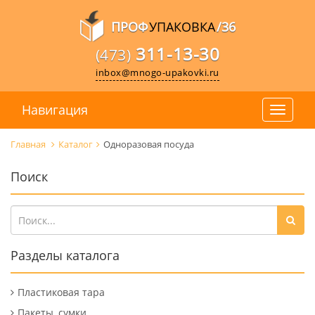
ПРОФ
УПАКОВКА
/36
311-13-30
(473)
inbox@mnogo-upakovki.ru
Навигация
Главная
Каталог
Одноразовая посуда
Поиск
Разделы каталога
Пластиковая тара
Пакеты, сумки